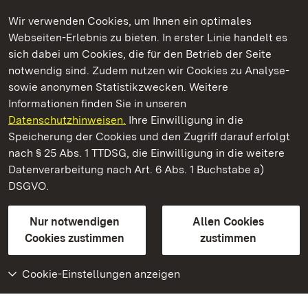
Wir verwenden Cookies, um Ihnen ein optimales
Webseiten-Erlebnis zu bieten. In erster Linie handelt es
Kommen. Staunen. Genießen.
sich dabei um Cookies, die für den Betrieb der Seite
notwendig sind. Zudem nutzen wir Cookies zu Analyse-
sowie anonymen Statistikzwecken. Weitere
Informationen finden Sie in unseren
Datenschutzhinweisen.
Ihre Einwilligung in die
Staatliche Schlösser und Gärten Baden‑Württemberg
Speicherung der Cookies und den Zugriff darauf erfolgt
nach § 25 Abs. 1 TTDSG, die Einwilligung in die weitere
Staatliche Schlösser und Gärten Baden-Württemberg
Datenverarbeitung nach Art. 6 Abs. 1 Buchstabe a)
DSGVO.
Kontakt
FAQ
Impressum
Datenschutz
Gebärdensprache
Leichte Sprache
Erklärung zur Barrierefreiheit
Nur notwendigen
Allen Cookies
BITV-konform (geprüfte Seiten)
Cookies zustimmen
zustimmen
Cookie-Einstellungen anzeigen
Weiteres
Portal
Monumente