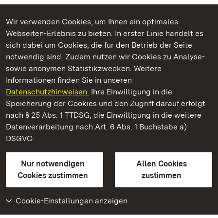
Wir verwenden Cookies, um Ihnen ein optimales
Webseiten-Erlebnis zu bieten. In erster Linie handelt es
Kommen. Staunen. Genießen.
sich dabei um Cookies, die für den Betrieb der Seite
notwendig sind. Zudem nutzen wir Cookies zu Analyse-
sowie anonymen Statistikzwecken. Weitere
Informationen finden Sie in unseren
Datenschutzhinweisen.
Ihre Einwilligung in die
Staatliche Schlösser und Gärten Baden‑Württemberg
Speicherung der Cookies und den Zugriff darauf erfolgt
nach § 25 Abs. 1 TTDSG, die Einwilligung in die weitere
Staatliche Schlösser und Gärten Baden-Württemberg
Datenverarbeitung nach Art. 6 Abs. 1 Buchstabe a)
DSGVO.
Kontakt
FAQ
Impressum
Datenschutz
Gebärdensprache
Leichte Sprache
Erklärung zur Barrierefreiheit
Nur notwendigen
Allen Cookies
BITV-konform (geprüfte Seiten)
Cookies zustimmen
zustimmen
Cookie-Einstellungen anzeigen
Weiteres