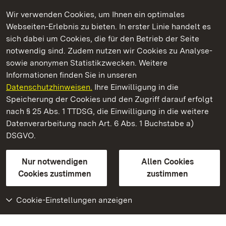
Wir verwenden Cookies, um Ihnen ein optimales
Webseiten-Erlebnis zu bieten. In erster Linie handelt es
Kommen. Staunen. Genießen.
sich dabei um Cookies, die für den Betrieb der Seite
notwendig sind. Zudem nutzen wir Cookies zu Analyse-
sowie anonymen Statistikzwecken. Weitere
Informationen finden Sie in unseren
Datenschutzhinweisen.
Ihre Einwilligung in die
Staatliche Schlösser und Gärten Baden‑Württemberg
Speicherung der Cookies und den Zugriff darauf erfolgt
nach § 25 Abs. 1 TTDSG, die Einwilligung in die weitere
Staatliche Schlösser und Gärten Baden-Württemberg
Datenverarbeitung nach Art. 6 Abs. 1 Buchstabe a)
DSGVO.
Kontakt
FAQ
Impressum
Datenschutz
Gebärdensprache
Leichte Sprache
Erklärung zur Barrierefreiheit
Nur notwendigen
Allen Cookies
BITV-konform (geprüfte Seiten)
Cookies zustimmen
zustimmen
Cookie-Einstellungen anzeigen
Weiteres
Portal
Monumente