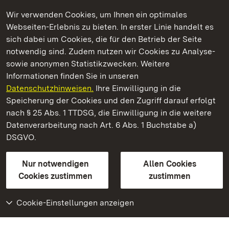
Wir verwenden Cookies, um Ihnen ein optimales
Webseiten-Erlebnis zu bieten. In erster Linie handelt es
Kommen. Staunen. Genießen.
sich dabei um Cookies, die für den Betrieb der Seite
notwendig sind. Zudem nutzen wir Cookies zu Analyse-
sowie anonymen Statistikzwecken. Weitere
Informationen finden Sie in unseren
Datenschutzhinweisen.
Ihre Einwilligung in die
Staatliche Schlösser und Gärten Baden‑Württemberg
Speicherung der Cookies und den Zugriff darauf erfolgt
nach § 25 Abs. 1 TTDSG, die Einwilligung in die weitere
Staatliche Schlösser und Gärten Baden-Württemberg
Datenverarbeitung nach Art. 6 Abs. 1 Buchstabe a)
DSGVO.
Kontakt
FAQ
Impressum
Datenschutz
Gebärdensprache
Leichte Sprache
Erklärung zur Barrierefreiheit
Nur notwendigen
Allen Cookies
BITV-konform (geprüfte Seiten)
Cookies zustimmen
zustimmen
Cookie-Einstellungen anzeigen
Weiteres
Portal
Monumente