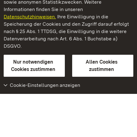
sowie anonymen Statistikzwecken. Weitere
Informationen finden Sie in unseren
Datenschutzhinweisen.
Ihre Einwilligung in die
Staatliche Schlösser und Gärten Baden‑Württemberg
Speicherung der Cookies und den Zugriff darauf erfolgt
nach § 25 Abs. 1 TTDSG, die Einwilligung in die weitere
Staatliche Schlösser und Gärten Baden-Württemberg
Datenverarbeitung nach Art. 6 Abs. 1 Buchstabe a)
DSGVO.
Kontakt
FAQ
Impressum
Datenschutz
Gebärdensprache
Leichte Sprache
Erklärung zur Barrierefreiheit
Nur notwendigen
Allen Cookies
BITV-konform (geprüfte Seiten)
Cookies zustimmen
zustimmen
Cookie-Einstellungen anzeigen
Weiteres
Portal
Monumente
Besuchen Sie uns auf
Facebook
Besuchen Sie uns auf
Instagram
Besuchen Sie uns auf