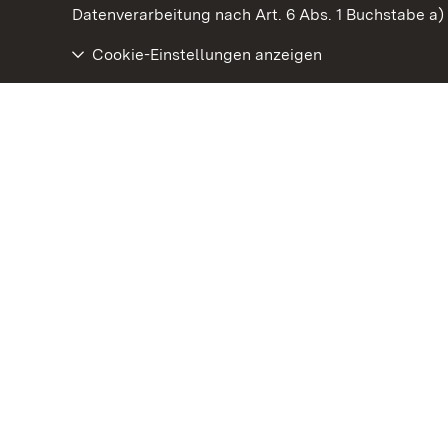
Datenverarbeitung nach Art. 6 Abs. 1 Buchstabe a
Cookie-Einstellungen anzeigen
Staatliche Schlösser und Gärten Baden‑Württemberg