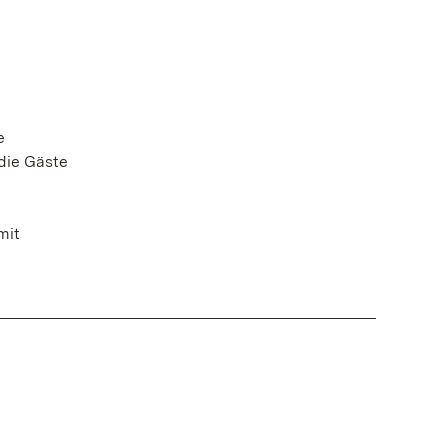
e
die Gäste
mit