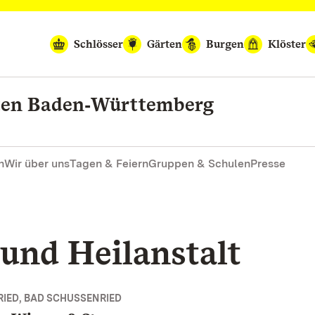
Schlösser
Gärten
Burgen
Klöster
rten Baden‑Württemberg
n
Wir über uns
Tagen & Feiern
Gruppen & Schulen
Presse
und Heilanstalt
IED, BAD SCHUSSENRIED