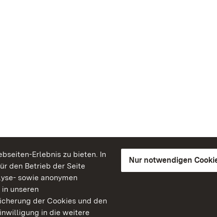
seiten-Erlebnis zu bieten. In
Nur notwendigen Cooki
für den Betrieb der Seite
lyse- sowie anonymen
 in unseren
peicherung der Cookies und den
inwilligung in die weitere