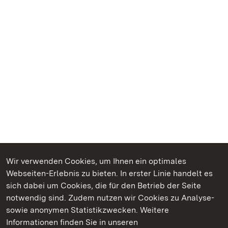
Wir verwenden Cookies, um Ihnen ein optimales
Webseiten-Erlebnis zu bieten. In erster Linie handelt es
Kommen. Staunen. Genießen.
sich dabei um Cookies, die für den Betrieb der Seite
notwendig sind. Zudem nutzen wir Cookies zu Analyse-
sowie anonymen Statistikzwecken. Weitere
Informationen finden Sie in unseren