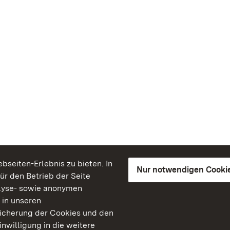
seiten-Erlebnis zu bieten. In
Nur notwendigen Cooki
für den Betrieb der Seite
lyse- sowie anonymen
 in unseren
peicherung der Cookies und den
inwilligung in die weitere