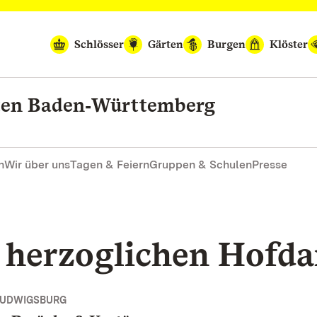
Schlösser
Gärten
Burgen
Klöster
rten Baden‑Württemberg
n
Wir über uns
Tagen & Feiern
Gruppen & Schulen
Presse
r herzoglichen Hofd
LUDWIGSBURG