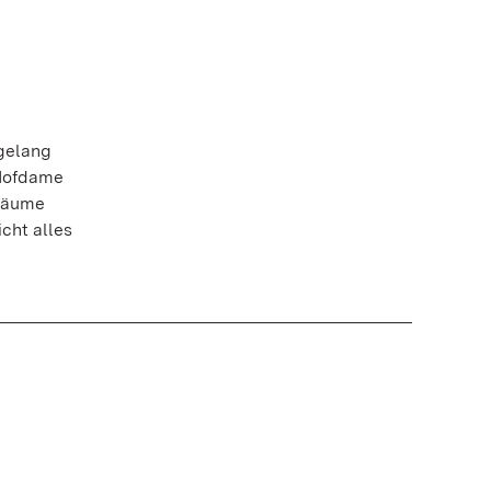
 gelang
 Hofdame
 Räume
icht alles