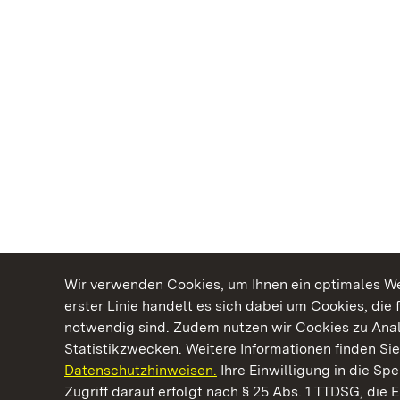
Wir verwenden Cookies, um Ihnen ein optimales Web
erster Linie handelt es sich dabei um Cookies, die 
notwendig sind. Zudem nutzen wir Cookies zu Ana
Statistikzwecken. Weitere Informationen finden Sie
Datenschutzhinweisen.
Ihre Einwilligung in die S
Kommen. Staunen. Genießen.
Zugriff darauf erfolgt nach § 25 Abs. 1 TTDSG, die E