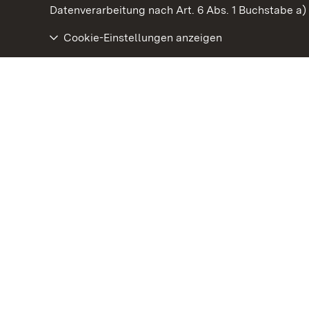
Datenverarbeitung nach Art. 6 Abs. 1 Buchstabe a
Cookie-Einstellungen anzeigen
Staatliche Schlösser und Gärten Baden‑Württemberg