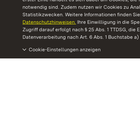
notwendig sind. Zudem nutzen wir Cookies zu Ana
Statistikzwecken. Weitere Informationen finden Sie
Datenschutzhinweisen.
Ihre Einwilligung in die S
Kommen. Staunen. Genießen.
Zugriff darauf erfolgt nach § 25 Abs. 1 TTDSG, die E
Datenverarbeitung nach Art. 6 Abs. 1 Buchstabe a
Cookie-Einstellungen anzeigen
Staatliche Schlösser und Gärten Baden‑Württemberg