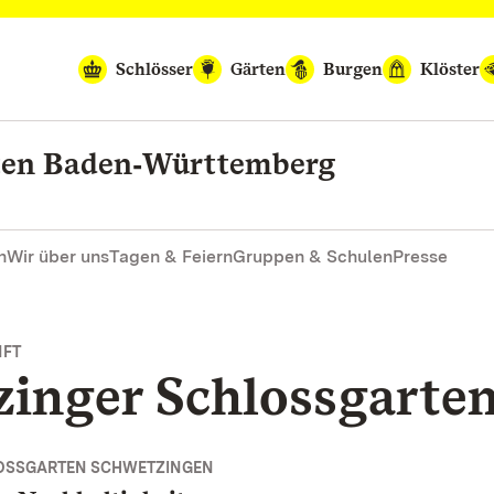
Schlösser
Gärten
Burgen
Klöster
rten Baden‑Württemberg
n
Wir über uns
Tagen & Feiern
Gruppen & Schulen
Presse
NFT
zinger Schlossgarte
OSSGARTEN SCHWETZINGEN