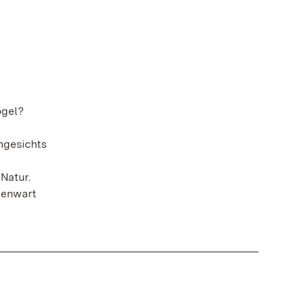
ögel?
ngesichts
Natur.
egenwart