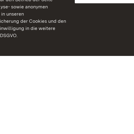
lyse- sowie anonymen
 in unseren
peicherung der Cookies und den
inwilligung in die weitere
) DSGVO.
Staatliche Schlösser un
Baden-Württemberg
Kontakt
FAQ
Impressum
Datenschutz
Gebärdensprache
Leichte Sprache
Erklärung zur Barrierefre
BITV-konform (geprüfte S