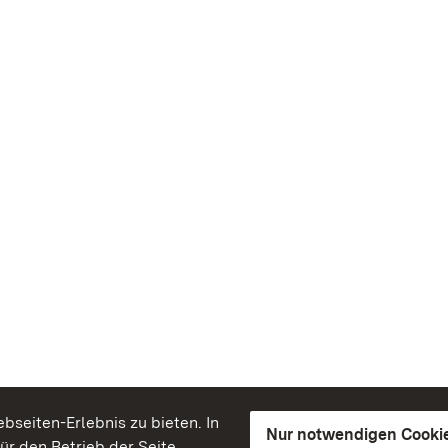
seiten-Erlebnis zu bieten. In
Nur notwendigen Cooki
für den Betrieb der Seite