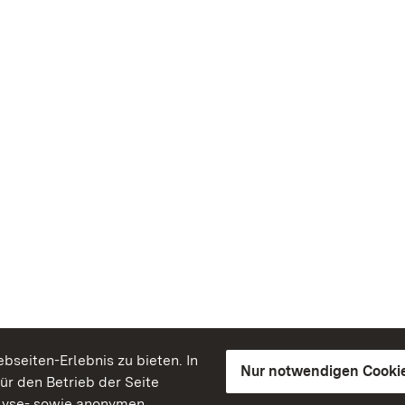
seiten-Erlebnis zu bieten. In
Nur notwendigen Cooki
für den Betrieb der Seite
lyse- sowie anonymen