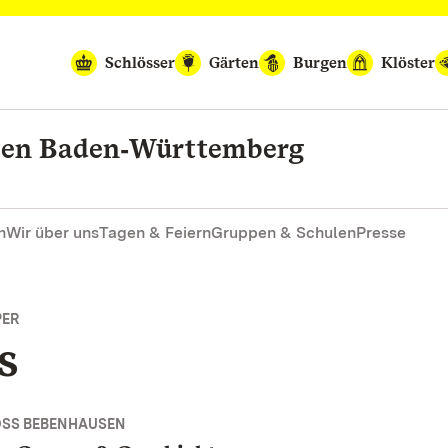
Schlösser
Gärten
Burgen
Klöster
rten Baden‑Württemberg
n
Wir über uns
Tagen & Feiern
Gruppen & Schulen
Presse
PER
s
OSS BEBENHAUSEN