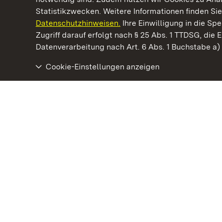
Statistikzwecken. Weitere Informationen finden Sie
Datenschutzhinweisen.
Ihre Einwilligung in die S
Kommen. Staunen. Genießen.
Zugriff darauf erfolgt nach § 25 Abs. 1 TTDSG, die E
Datenverarbeitung nach Art. 6 Abs. 1 Buchstabe a
Cookie-Einstellungen anzeigen
Staatliche Schlösser und Gärten Baden‑Württemberg