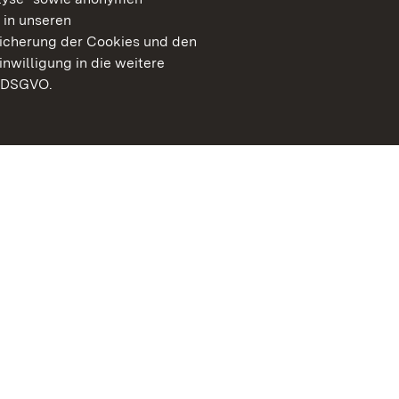
 in unseren
peicherung der Cookies und den
inwilligung in die weitere
) DSGVO.
Staatliche Schlösser un
Baden-Württemberg
Kontakt
FAQ
Impressum
Datenschutz
Gebärdensprache
Leichte Sprache
Erklärung zur Barrierefre
BITV-konform (geprüfte S