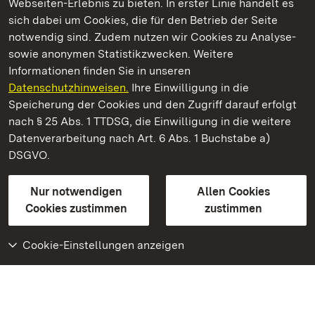
Webseiten-Erlebnis zu bieten. In erster Linie handelt es
Kommen. Staunen. Genießen.
sich dabei um Cookies, die für den Betrieb der Seite
notwendig sind. Zudem nutzen wir Cookies zu Analyse-
sowie anonymen Statistikzwecken. Weitere
Informationen finden Sie in unseren
Datenschutzhinweisen.
Ihre Einwilligung in die
Staatliche Schlösser und Gärten Baden‑Württemberg
Speicherung der Cookies und den Zugriff darauf erfolgt
nach § 25 Abs. 1 TTDSG, die Einwilligung in die weitere
Staatliche Schlösser und Gärten Baden-Württemberg
Datenverarbeitung nach Art. 6 Abs. 1 Buchstabe a)
DSGVO.
Kontakt
FAQ
Impressum
Datenschutz
Gebärdensprache
Leichte Sprache
Erklärung zur Barrierefreiheit
Nur notwendigen
Allen Cookies
BITV-konform (geprüfte Seiten)
Cookies zustimmen
zustimmen
Cookie-Einstellungen anzeigen
Weiteres
Portal
Monumente
Besuchen Sie uns auf
Facebook