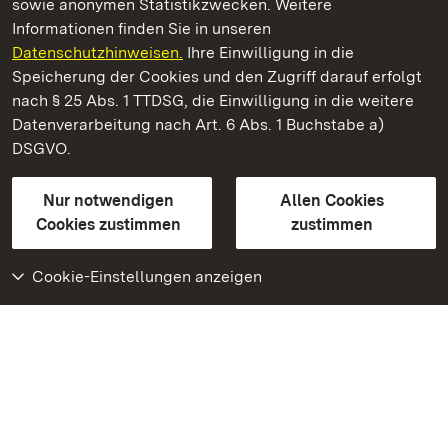
sowie anonymen Statistikzwecken. Weitere
Informationen finden Sie in unseren
Datenschutzhinweisen.
Ihre Einwilligung in die
Staatliche Schlösser und Gärten Baden‑Württemberg
Speicherung der Cookies und den Zugriff darauf erfolgt
nach § 25 Abs. 1 TTDSG, die Einwilligung in die weitere
Staatliche Schlösser und Gärten Baden-Württemberg
Datenverarbeitung nach Art. 6 Abs. 1 Buchstabe a)
DSGVO.
Kontakt
FAQ
Impressum
Datenschutz
Gebärdensprache
Leichte Sprache
Erklärung zur Barrierefreiheit
Nur notwendigen
Allen Cookies
BITV-konform (geprüfte Seiten)
Cookies zustimmen
zustimmen
Cookie-Einstellungen anzeigen
Weiteres
Portal
Monumente
Besuchen Sie uns auf
Facebook
Besuchen Sie uns auf
Instagram
Besuchen Sie uns auf