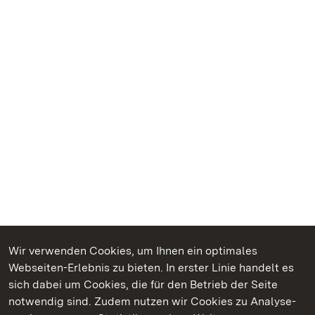
Wir verwenden Cookies, um Ihnen ein optimales
Webseiten-Erlebnis zu bieten. In erster Linie handelt es
Kommen. Staunen. Genießen.
sich dabei um Cookies, die für den Betrieb der Seite
notwendig sind. Zudem nutzen wir Cookies zu Analyse-