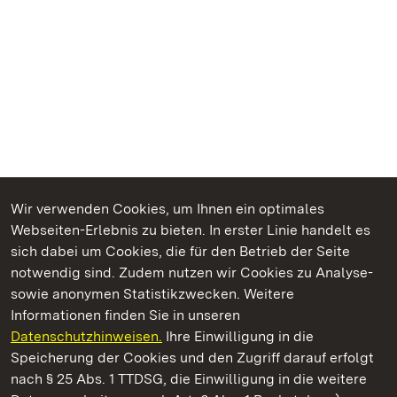
Wir verwenden Cookies, um Ihnen ein optimales
Webseiten-Erlebnis zu bieten. In erster Linie handelt es
Kommen. Staunen. Genießen.
sich dabei um Cookies, die für den Betrieb der Seite
notwendig sind. Zudem nutzen wir Cookies zu Analyse-
sowie anonymen Statistikzwecken. Weitere
Informationen finden Sie in unseren
Datenschutzhinweisen.
Ihre Einwilligung in die
Staatliche Schlösser und Gärten Baden‑Württemberg
Speicherung der Cookies und den Zugriff darauf erfolgt
nach § 25 Abs. 1 TTDSG, die Einwilligung in die weitere
Staatliche Schlösser und Gärten Baden-Württemberg