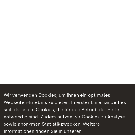
Wir verwenden Cookies, um Ihnen ein optimales
Webseiten-Erlebnis zu bieten. In erster Linie handelt es
Kommen. Staunen. Genießen.
sich dabei um Cookies, die für den Betrieb der Seite
notwendig sind. Zudem nutzen wir Cookies zu Analyse-
sowie anonymen Statistikzwecken. Weitere
Informationen finden Sie in unseren