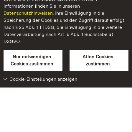
Informationen finden Sie in unseren
Datenschutzhinweisen.
Ihre Einwilligung in die
Staatliche Schlösser und Gärten Baden‑Württemberg
Speicherung der Cookies und den Zugriff darauf erfolgt
nach § 25 Abs. 1 TTDSG, die Einwilligung in die weitere
Staatliche Schlösser und Gärten Baden-Württemberg
Datenverarbeitung nach Art. 6 Abs. 1 Buchstabe a)
DSGVO.
Kontakt
FAQ
Impressum
Datenschutz
Gebärdensprache
Leichte Sprache
Erklärung zur Barrierefreiheit
Nur notwendigen
Allen Cookies
BITV-konform (geprüfte Seiten)
Cookies zustimmen
zustimmen
Cookie-Einstellungen anzeigen
Weiteres
Portal
Monumente
Besuchen Sie uns auf
Facebook
Besuchen Sie uns auf
Instagram
Besuchen Sie uns auf
Youtube