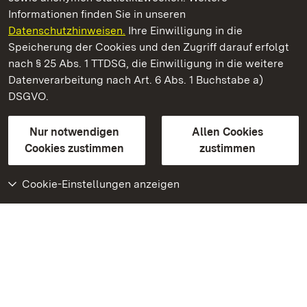
Informationen finden Sie in unseren
Datenschutzhinweisen.
Ihre Einwilligung in die
Staatliche Schlösser und Gärten Baden‑Württemberg
Speicherung der Cookies und den Zugriff darauf erfolgt
nach § 25 Abs. 1 TTDSG, die Einwilligung in die weitere
Staatliche Schlösser und Gärten Baden-Württemberg
Datenverarbeitung nach Art. 6 Abs. 1 Buchstabe a)
DSGVO.
Kontakt
FAQ
Impressum
Datenschutz
Gebärdensprache
Leichte Sprache
Erklärung zur Barrierefreiheit
Nur notwendigen
Allen Cookies
BITV-konform (geprüfte Seiten)
Cookies zustimmen
zustimmen
Cookie-Einstellungen anzeigen
Weiteres
Portal
Monumente
Besuchen Sie uns auf
Facebook
Besuchen Sie uns auf
Instagram
Besuchen Sie uns auf
Youtube