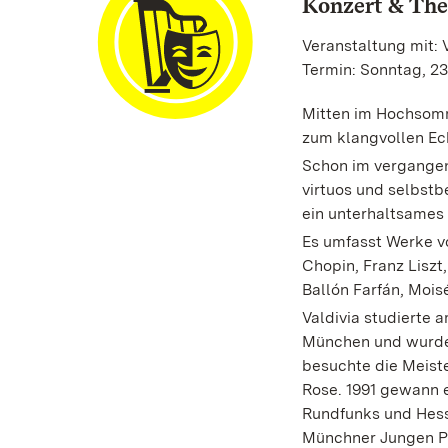
Konzert & The
Veranstaltung mit: 
Termin: Sonntag, 23
Mitten im Hochsomm
zum klangvollen Ec
Schon im vergangen
virtuos und selbstb
ein unterhaltsame
Es umfasst Werke vo
Chopin, Franz Liszt
Ballón Farfán, Mois
Valdivia studierte 
München und wurde 
besuchte die Meist
Rose. 1991 gewann 
Rundfunks und Hessi
Münchner Jungen Ph