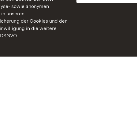
lyse- sowie anonymen
 in unseren
peicherung der Cookies und den
inwilligung in die weitere
) DSGVO.
Staatliche Schlösser un
Baden-Württemberg
Kontakt
FAQ
Impressum
Datenschutz
Gebärdensprache
Leichte Sprache
Erklärung zur Barrierefre
BITV-konform (geprüfte S