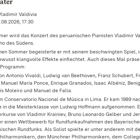
ater
Vladimir Valdivia
.08.2026, 17:30
er wird das Konzert des peruanischen Pianisten Vladimir Va
ho des Südens.
en Sommer begeisterte er mit seinem beschwingten Spiel, i
ewusst klangvolle Effekte einflechtet. Auch dieses Mal präsen
s Programm:
n Antonio Vivaldi, Ludwig van Beethoven, Franz Schubert, F
, Manuel María Ponce, Enrique Granados, Isaac Albéniz, Beni
és Moleiro und Manuel de Falla.
am Conservatorio Nacional de Música in Lima. Er kam 1989 na
in die Meisterklasse von Ludwig Hoffmann aufgenommen. E
erkurse von Vladimir Krainiev, Bruno Leonardo Gelber und J
er einen Wettbewerb für Rundfunkaufnahmen des Bayerische
schen Rundfunks. Als Solist spielte er unter anderem mit d
ilharmonikern, den Münchner Philharmonikern, dem Colleg