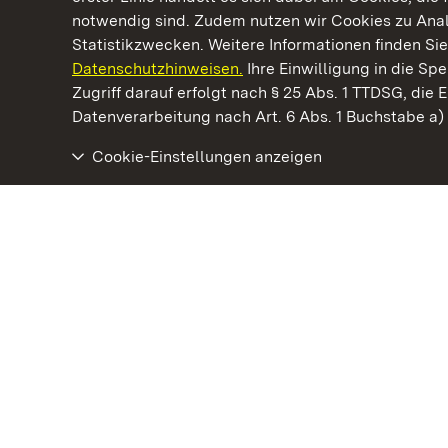
notwendig sind. Zudem nutzen wir Cookies zu Ana
Statistikzwecken. Weitere Informationen finden Sie
Datenschutzhinweisen.
Ihre Einwilligung in die S
Kommen. Staunen. Genießen.
Zugriff darauf erfolgt nach § 25 Abs. 1 TTDSG, die E
Datenverarbeitung nach Art. 6 Abs. 1 Buchstabe a
Cookie-Einstellungen anzeigen
Staatliche Schlösser und Gärten Baden‑Württemberg