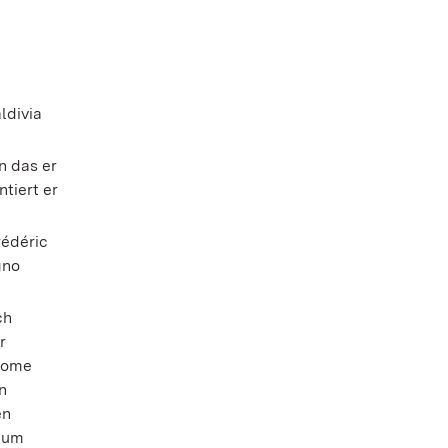
ldivia
n das er
tiert er
rédéric
gno
ch
r
erome
n
en
ium