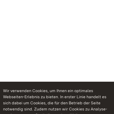
Wir verwenden Cookies, um Ihnen ein optimales
Webseiten-Erlebnis zu bieten. In erster Linie handelt es
Kommen. Staunen. Genießen.
sich dabei um Cookies, die für den Betrieb der Seite
notwendig sind. Zudem nutzen wir Cookies zu Analyse-