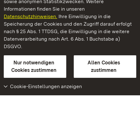
sowie anonymen Statistikzwecken. Weitere
Informationen finden Sie in unseren
Datenschutzhinweisen.
Ihre Einwilligung in die
Staatliche Schlösser und Gärten Baden‑Württemberg
Speicherung der Cookies und den Zugriff darauf erfolgt
nach § 25 Abs. 1 TTDSG, die Einwilligung in die weitere
Staatliche Schlösser und Gärten Baden-Württemberg
Datenverarbeitung nach Art. 6 Abs. 1 Buchstabe a)
DSGVO.
Kontakt
FAQ
Impressum
Datenschutz
Gebärdensprache
Leichte Sprache
Erklärung zur Barrierefreiheit
Nur notwendigen
Allen Cookies
BITV-konform (geprüfte Seiten)
Cookies zustimmen
zustimmen
Cookie-Einstellungen anzeigen
Weiteres
Portal
Monumente
Besuchen Sie uns auf
Facebook
Besuchen Sie uns auf
Instagram
Besuchen Sie uns auf