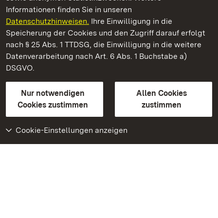
Informationen finden Sie in unseren
Datenschutzhinweisen.
Ihre Einwilligung in die
Staatliche Schlösser und Gärten Baden‑Württemberg
Speicherung der Cookies und den Zugriff darauf erfolgt
nach § 25 Abs. 1 TTDSG, die Einwilligung in die weitere
Staatliche Schlösser und Gärten Baden-Württemberg
Datenverarbeitung nach Art. 6 Abs. 1 Buchstabe a)
DSGVO.
Kontakt
FAQ
Impressum
Datenschutz
Gebärdensprache
Leichte Sprache
Erklärung zur Barrierefreiheit
Nur notwendigen
Allen Cookies
BITV-konform (geprüfte Seiten)
Cookies zustimmen
zustimmen
Cookie-Einstellungen anzeigen
Weiteres
Portal
Monumente
Besuchen Sie uns auf
Facebook
Besuchen Sie uns auf
Instagram
Besuchen Sie uns auf
Youtube