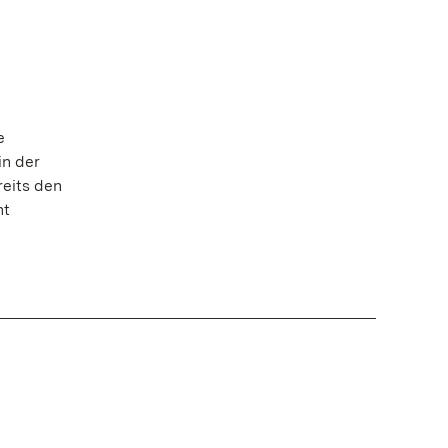
e
in der
reits den
ht