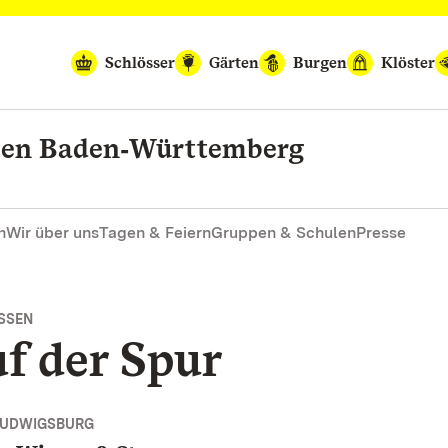
Schlösser
Gärten
Burgen
Klöster
rten Baden‑Württemberg
n
Wir über uns
Tagen & Feiern
Gruppen & Schulen
Presse
SEN
f der Spur
LUDWIGSBURG