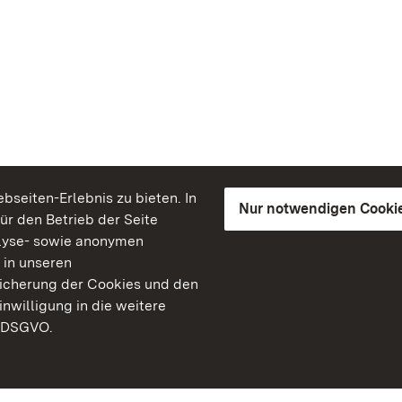
seiten-Erlebnis zu bieten. In
Nur notwendigen Cooki
für den Betrieb der Seite
lyse- sowie anonymen
 in unseren
peicherung der Cookies und den
inwilligung in die weitere
) DSGVO.
Staatliche Schlösser un
Baden-Württemberg