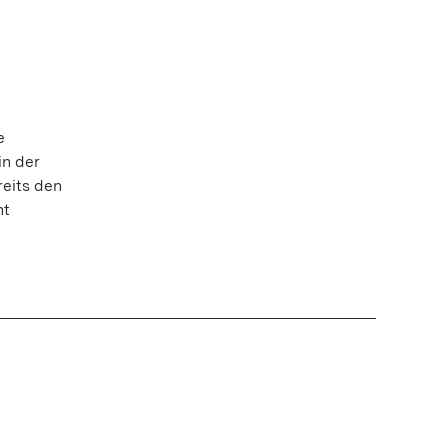
e
in der
reits den
ht