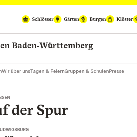
Schlösser
Gärten
Burgen
Klöster
rten Baden‑Württemberg
n
Wir über uns
Tagen & Feiern
Gruppen & Schulen
Presse
SEN
f der Spur
LUDWIGSBURG