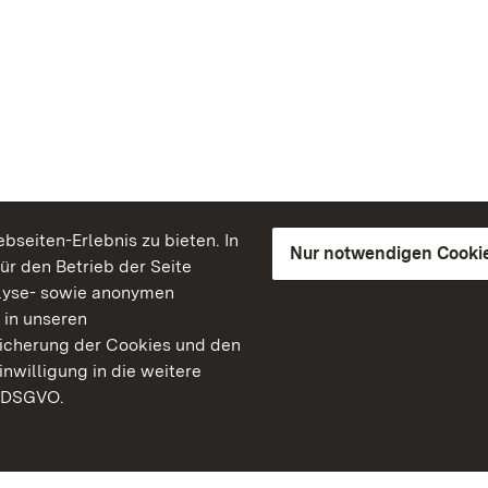
seiten-Erlebnis zu bieten. In
Nur notwendigen Cooki
für den Betrieb der Seite
lyse- sowie anonymen
 in unseren
peicherung der Cookies und den
inwilligung in die weitere
) DSGVO.
Staatliche Schlösser un
Baden-Württemberg