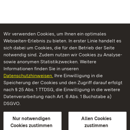
Wir verwenden Cookies, um Ihnen ein optimales
Webseiten-Erlebnis zu bieten. In erster Linie handelt es
Kommen. Staunen. Genießen.
sich dabei um Cookies, die für den Betrieb der Seite
notwendig sind. Zudem nutzen wir Cookies zu Analyse-
sowie anonymen Statistikzwecken. Weitere
Informationen finden Sie in unseren
Datenschutzhinweisen.
Ihre Einwilligung in die
Staatliche Schlösser und Gärten Baden‑Württemberg
Speicherung der Cookies und den Zugriff darauf erfolgt
nach § 25 Abs. 1 TTDSG, die Einwilligung in die weitere
Staatliche Schlösser und Gärten Baden-Württemberg
Datenverarbeitung nach Art. 6 Abs. 1 Buchstabe a)
DSGVO.
Kontakt
FAQ
Impressum
Datenschutz
Gebärdensprache
Leichte Sprache
Erklärung zur Barrierefreiheit
Nur notwendigen
Allen Cookies
BITV-konform (geprüfte Seiten)
Cookies zustimmen
zustimmen