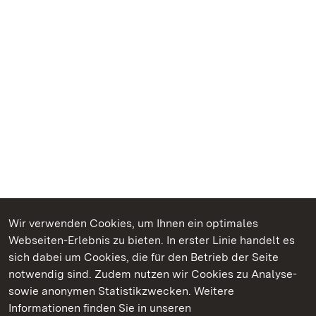
Wir verwenden Cookies, um Ihnen ein optimales
Webseiten-Erlebnis zu bieten. In erster Linie handelt es
Kommen. Staunen. Genießen.
sich dabei um Cookies, die für den Betrieb der Seite
notwendig sind. Zudem nutzen wir Cookies zu Analyse-
sowie anonymen Statistikzwecken. Weitere
Informationen finden Sie in unseren