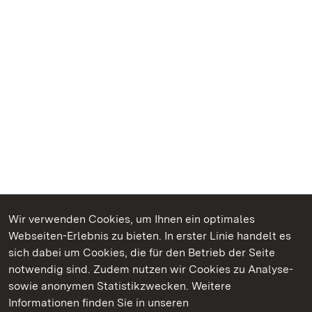
Wir verwenden Cookies, um Ihnen ein optimales
Webseiten-Erlebnis zu bieten. In erster Linie handelt es
Kommen. Staunen. Genießen.
sich dabei um Cookies, die für den Betrieb der Seite
notwendig sind. Zudem nutzen wir Cookies zu Analyse-
sowie anonymen Statistikzwecken. Weitere
Informationen finden Sie in unseren