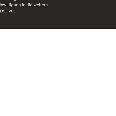
inwilligung in die weitere
) DSGVO.
Staatliche Schlösser un
Baden-Württemberg
Kontakt
FAQ
Impressum
Datenschutz
Gebärdensprache
Leichte Sprache
Erklärung zur Barrierefre
BITV-konform (geprüfte S