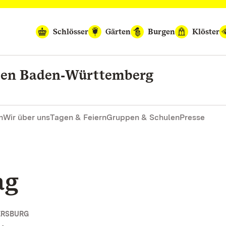
Schlösser
Gärten
Burgen
Klöster
rten Baden‑Württemberg
n
Wir über uns
Tagen & Feiern
Gruppen & Schulen
Presse
ag
ERSBURG