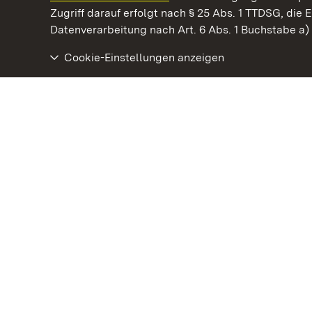
Kommen. Staunen. Genießen.
Zugriff darauf erfolgt nach § 25 Abs. 1 TTDSG, die E
Datenverarbeitung nach Art. 6 Abs. 1 Buchstabe a
Cookie-Einstellungen anzeigen
Staatliche Schlösser und Gärten Baden‑Württemberg