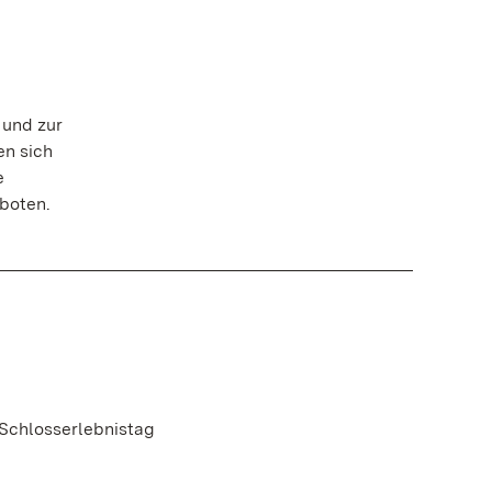
 und zur
en sich
e
eboten.
 Schlosserlebnistag