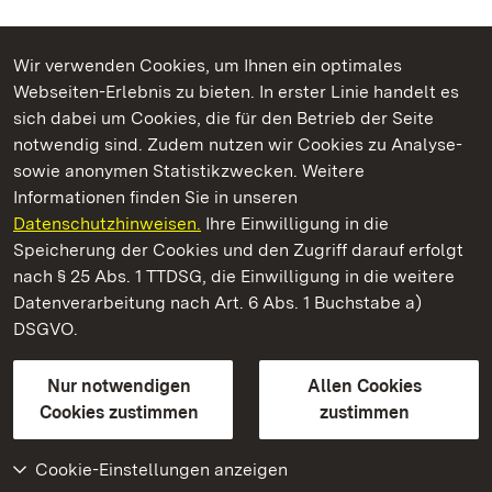
Wir verwenden Cookies, um Ihnen ein optimales
Webseiten-Erlebnis zu bieten. In erster Linie handelt es
Kommen. Staunen. Genießen.
sich dabei um Cookies, die für den Betrieb der Seite
notwendig sind. Zudem nutzen wir Cookies zu Analyse-
sowie anonymen Statistikzwecken. Weitere
Informationen finden Sie in unseren
Datenschutzhinweisen.
Ihre Einwilligung in die
Staatliche Schlösser und Gärten Baden‑Württemberg
Speicherung der Cookies und den Zugriff darauf erfolgt
nach § 25 Abs. 1 TTDSG, die Einwilligung in die weitere
Staatliche Schlösser und Gärten Baden-Württemberg
Datenverarbeitung nach Art. 6 Abs. 1 Buchstabe a)
DSGVO.
Kontakt
FAQ
Impressum
Datenschutz
Gebärdensprache
Leichte Sprache
Erklärung zur Barrierefreiheit
Nur notwendigen
Allen Cookies
BITV-konform (geprüfte Seiten)
Cookies zustimmen
zustimmen
Cookie-Einstellungen anzeigen
Weiteres