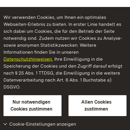
Wir verwenden Cookies, um Ihnen ein optimales
Webseiten-Erlebnis zu bieten. In erster Linie handelt es
Kommen. Staunen. Genießen.
sich dabei um Cookies, die für den Betrieb der Seite
notwendig sind. Zudem nutzen wir Cookies zu Analyse-
sowie anonymen Statistikzwecken. Weitere
Informationen finden Sie in unseren
Datenschutzhinweisen.
Ihre Einwilligung in die
Staatliche Schlösser und Gärten Baden‑Württemberg
Speicherung der Cookies und den Zugriff darauf erfolgt
nach § 25 Abs. 1 TTDSG, die Einwilligung in die weitere
Staatliche Schlösser und Gärten Baden-Württemberg
Datenverarbeitung nach Art. 6 Abs. 1 Buchstabe a)
DSGVO.
Kontakt
FAQ
Impressum
Datenschutz
Gebärdensprache
Leichte Sprache
Erklärung zur Barrierefreiheit
Nur notwendigen
Allen Cookies
BITV-konform (geprüfte Seiten)
Cookies zustimmen
zustimmen
Cookie-Einstellungen anzeigen
Weiteres