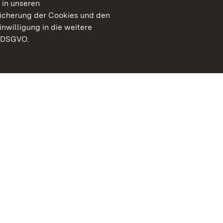
 in unseren
peicherung der Cookies und den
inwilligung in die weitere
) DSGVO.
Staatliche Schlösser un
Baden-Württemberg
Kontakt
FAQ
Impressum
Datenschutz
Gebärdensprache
Leichte Sprache
Erklärung zur Barrierefre
BITV-konform (geprüfte S