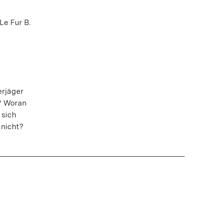
Le Fur B.
erjäger
? Woran
 sich
 nicht?