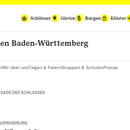
Schlösser
Gärten
Burgen
Klöster
rten Baden‑Württemberg
n
Wir über uns
Tagen & Feiern
Gruppen & Schulen
Presse
SSADE DES SCHLOSSES
LUDWIGSBURG