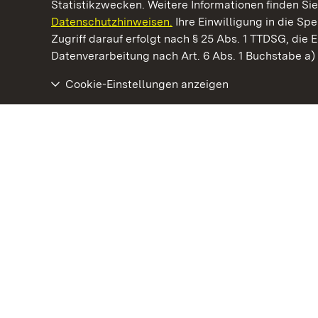
Statistikzwecken. Weitere Informationen finden Sie
Datenschutzhinweisen.
Ihre Einwilligung in die S
Kommen. Staunen. Genießen.
Zugriff darauf erfolgt nach § 25 Abs. 1 TTDSG, die E
Datenverarbeitung nach Art. 6 Abs. 1 Buchstabe a
Cookie-Einstellungen anzeigen
Staatliche Schlösser und Gärten Baden‑Württemberg