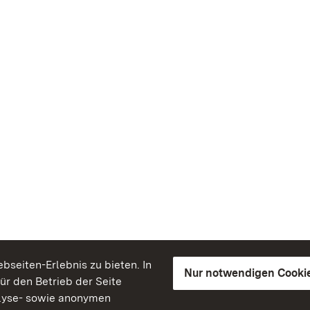
seiten-Erlebnis zu bieten. In
Nur notwendigen Cooki
für den Betrieb der Seite
lyse- sowie anonymen