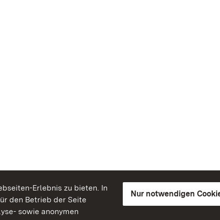
seiten-Erlebnis zu bieten. In
Nur notwendigen Cooki
für den Betrieb der Seite
lyse- sowie anonymen