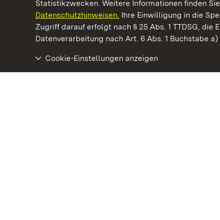
Statistikzwecken. Weitere Informationen finden Sie
Datenschutzhinweisen.
Ihre Einwilligung in die S
Kommen. Staunen. Genießen.
Zugriff darauf erfolgt nach § 25 Abs. 1 TTDSG, die E
Datenverarbeitung nach Art. 6 Abs. 1 Buchstabe a
Cookie-Einstellungen anzeigen
Staatliche Schlösser und Gärten Baden‑Württemberg