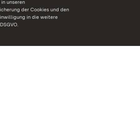
 in unseren
peicherung der Cookies und den
inwilligung in die weitere
) DSGVO.
Staatliche Schlösser un
Baden-Württemberg
Kontakt
FAQ
Impressum
Datenschutz
Gebärdensprache
Leichte Sprache
Erklärung zur Barrierefre
BITV-konform (geprüfte S