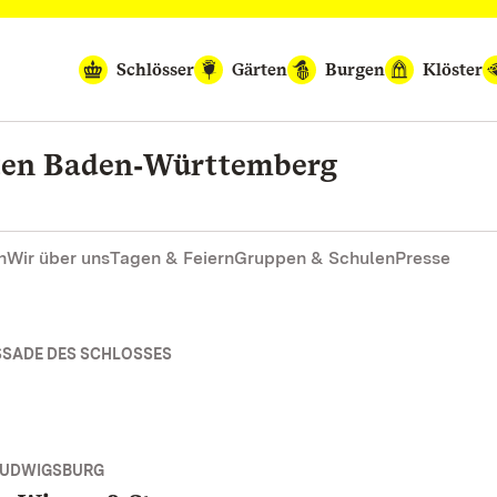
Schlösser
Gärten
Burgen
Klöster
rten Baden‑Württemberg
n
Wir über uns
Tagen & Feiern
Gruppen & Schulen
Presse
SSADE DES SCHLOSSES
LUDWIGSBURG