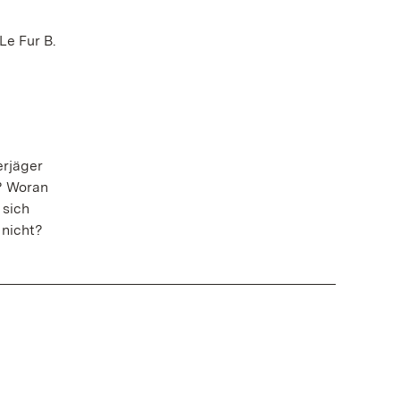
Le Fur B.
erjäger
? Woran
 sich
 nicht?