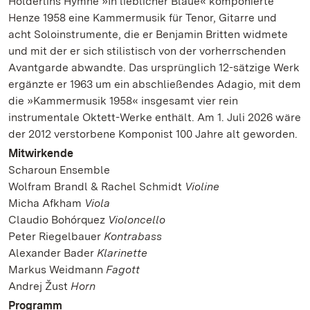
Hölderlins Hymne »In lieblicher Bläue« komponierte
Henze 1958 eine Kammermusik für Tenor, Gitarre und
acht Soloinstrumente, die er Benjamin Britten widmete
und mit der er sich stilistisch von der vorherrschenden
Avantgarde abwandte. Das ursprünglich 12-sätzige Werk
ergänzte er 1963 um ein abschließendes Adagio, mit dem
die »Kammermusik 1958« insgesamt vier rein
instrumentale Oktett-Werke enthält. Am 1. Juli 2026 wäre
der 2012 verstorbene Komponist 100 Jahre alt geworden.
Mitwirkende
Scharoun Ensemble
Wolfram Brandl & Rachel Schmidt
Violine
Micha Afkham
Viola
Claudio Bohórquez
Violoncello
Peter Riegelbauer
Kontrabass
Alexander Bader
Klarinette
Markus Weidmann
Fagott
Andrej Žust
Horn
Programm