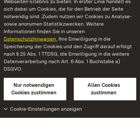
Webseiten-Erlebnis zu bieten. In erster Linie handelt es
Kommen. Staunen. Genießen.
sich dabei um Cookies, die für den Betrieb der Seite
notwendig sind. Zudem nutzen wir Cookies zu Analyse-
sowie anonymen Statistikzwecken. Weitere
Informationen finden Sie in unseren
Datenschutzhinweisen.
Ihre Einwilligung in die
Staatliche Schlösser und Gärten Baden‑Württemberg
Speicherung der Cookies und den Zugriff darauf erfolgt
nach § 25 Abs. 1 TTDSG, die Einwilligung in die weitere
Staatliche Schlösser und Gärten Baden-Württemberg
Datenverarbeitung nach Art. 6 Abs. 1 Buchstabe a)
DSGVO.
Kontakt
FAQ
Impressum
Datenschutz
Gebärdensprache
Leichte Sprache
Erklärung zur Barrierefreiheit
Nur notwendigen
Allen Cookies
BITV-konform (geprüfte Seiten)
Cookies zustimmen
zustimmen
Cookie-Einstellungen anzeigen
Weiteres
Portal
Monumente
Besuchen Sie uns auf
Facebook