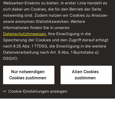
Webseiten-Erlebnis zu bieten. In erster Linie handelt es
Kommen. Staunen. Genießen.
sich dabei um Cookies, die für den Betrieb der Seite
notwendig sind. Zudem nutzen wir Cookies zu Analyse-
sowie anonymen Statistikzwecken. Weitere
Informationen finden Sie in unseren
Datenschutzhinweisen.
Ihre Einwilligung in die
Staatliche Schlösser und Gärten Baden‑Württemberg
Speicherung der Cookies und den Zugriff darauf erfolgt
nach § 25 Abs. 1 TTDSG, die Einwilligung in die weitere
Staatliche Schlösser und Gärten Baden-Württemberg
Datenverarbeitung nach Art. 6 Abs. 1 Buchstabe a)
DSGVO.
Kontakt
FAQ
Impressum
Datenschutz
Gebärdensprache
Leichte Sprache
Erklärung zur Barrierefreiheit
Nur notwendigen
Allen Cookies
BITV-konform (geprüfte Seiten)
Cookies zustimmen
zustimmen
Cookie-Einstellungen anzeigen
Weiteres
Portal
Monumente
Besuchen Sie uns auf
Facebook