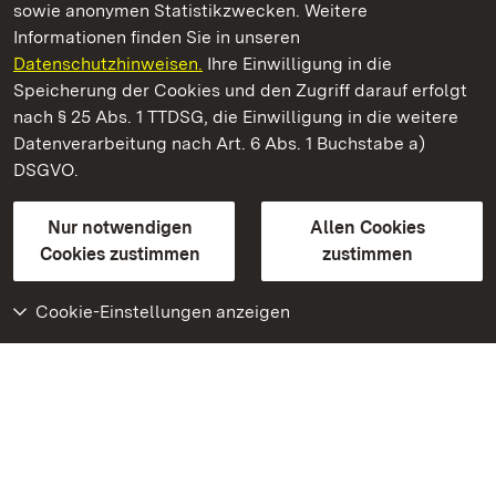
sowie anonymen Statistikzwecken. Weitere
Informationen finden Sie in unseren
Datenschutzhinweisen.
Ihre Einwilligung in die
Staatliche Schlösser und Gärten Baden‑Württemberg
Speicherung der Cookies und den Zugriff darauf erfolgt
nach § 25 Abs. 1 TTDSG, die Einwilligung in die weitere
Staatliche Schlösser und Gärten Baden-Württemberg
Datenverarbeitung nach Art. 6 Abs. 1 Buchstabe a)
DSGVO.
Kontakt
FAQ
Impressum
Datenschutz
Gebärdensprache
Leichte Sprache
Erklärung zur Barrierefreiheit
Nur notwendigen
Allen Cookies
BITV-konform (geprüfte Seiten)
Cookies zustimmen
zustimmen
Cookie-Einstellungen anzeigen
Weiteres
Portal
Monumente
Besuchen Sie uns auf
Facebook
Besuchen Sie uns auf
Instagram
Besuchen Sie uns auf