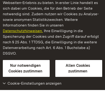
Webseiten-Erlebnis zu bieten. In erster Linie handelt es
Kommen. Staunen. Genießen.
sich dabei um Cookies, die für den Betrieb der Seite
notwendig sind. Zudem nutzen wir Cookies zu Analyse-
sowie anonymen Statistikzwecken. Weitere
Informationen finden Sie in unseren
Datenschutzhinweisen.
Ihre Einwilligung in die
Staatliche Schlösser und Gärten Baden‑Württemberg
Speicherung der Cookies und den Zugriff darauf erfolgt
nach § 25 Abs. 1 TTDSG, die Einwilligung in die weitere
Staatliche Schlösser und Gärten Baden-Württemberg
Datenverarbeitung nach Art. 6 Abs. 1 Buchstabe a)
DSGVO.
Kontakt
FAQ
Impressum
Datenschutz
Gebärdensprache
Leichte Sprache
Erklärung zur Barrierefreiheit
Nur notwendigen
Allen Cookies
BITV-konform (geprüfte Seiten)
Cookies zustimmen
zustimmen
Cookie-Einstellungen anzeigen
Weiteres
Portal
Monumente
Besuchen Sie uns auf
Facebook