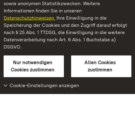
sowie anonymen Statistikzwecken. Weitere
Informationen finden Sie in unseren
Datenschutzhinweisen.
Ihre Einwilligung in die
Staatliche Schlösser und Gärten Baden‑Württemberg
Speicherung der Cookies und den Zugriff darauf erfolgt
nach § 25 Abs. 1 TTDSG, die Einwilligung in die weitere
Staatliche Schlösser und Gärten Baden-Württemberg
Datenverarbeitung nach Art. 6 Abs. 1 Buchstabe a)
DSGVO.
Kontakt
FAQ
Impressum
Datenschutz
Gebärdensprache
Leichte Sprache
Erklärung zur Barrierefreiheit
Nur notwendigen
Allen Cookies
BITV-konform (geprüfte Seiten)
Cookies zustimmen
zustimmen
Cookie-Einstellungen anzeigen
Weiteres
Portal
Monumente
Besuchen Sie uns auf
Facebook
Besuchen Sie uns auf
Instagram
Besuchen Sie uns auf