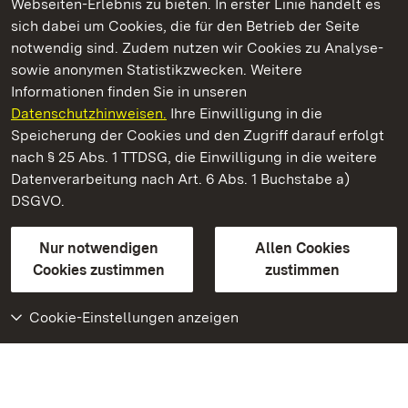
Webseiten-Erlebnis zu bieten. In erster Linie handelt es
Kommen. Staunen. Genießen.
sich dabei um Cookies, die für den Betrieb der Seite
notwendig sind. Zudem nutzen wir Cookies zu Analyse-
sowie anonymen Statistikzwecken. Weitere
Informationen finden Sie in unseren
Datenschutzhinweisen.
Ihre Einwilligung in die
Staatliche Schlösser und Gärten Baden‑Württemberg
Speicherung der Cookies und den Zugriff darauf erfolgt
nach § 25 Abs. 1 TTDSG, die Einwilligung in die weitere
Staatliche Schlösser und Gärten Baden-Württemberg
Datenverarbeitung nach Art. 6 Abs. 1 Buchstabe a)
DSGVO.
Kontakt
FAQ
Impressum
Datenschutz
Gebärdensprache
Leichte Sprache
Erklärung zur Barrierefreiheit
Nur notwendigen
Allen Cookies
BITV-konform (geprüfte Seiten)
Cookies zustimmen
zustimmen
Cookie-Einstellungen anzeigen
Weiteres
Portal
Monumente
Besuchen Sie uns auf
Facebook