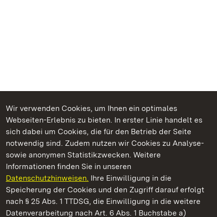
Wir verwenden Cookies, um Ihnen ein optimales
Webseiten-Erlebnis zu bieten. In erster Linie handelt es
Kommen. Staunen. Genießen.
sich dabei um Cookies, die für den Betrieb der Seite
notwendig sind. Zudem nutzen wir Cookies zu Analyse-
sowie anonymen Statistikzwecken. Weitere
Informationen finden Sie in unseren
Datenschutzhinweisen.
Ihre Einwilligung in die
Staatliche Schlösser und Gärten Baden‑Württemberg
Speicherung der Cookies und den Zugriff darauf erfolgt
nach § 25 Abs. 1 TTDSG, die Einwilligung in die weitere
Staatliche Schlösser und Gärten Baden-Württemberg
Datenverarbeitung nach Art. 6 Abs. 1 Buchstabe a)