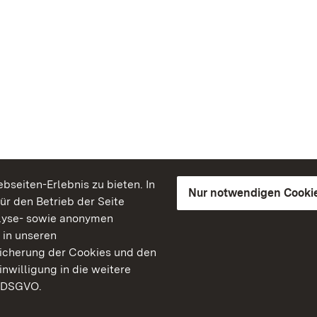
seiten-Erlebnis zu bieten. In
Nur notwendigen Cooki
für den Betrieb der Seite
lyse- sowie anonymen
 in unseren
peicherung der Cookies und den
inwilligung in die weitere
) DSGVO.
Staatliche Schlösser un