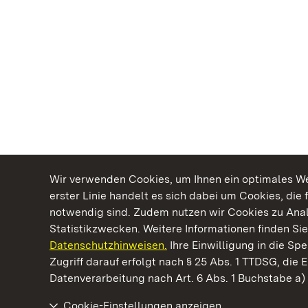
Wir verwenden Cookies, um Ihnen ein optimales Web
erster Linie handelt es sich dabei um Cookies, die 
notwendig sind. Zudem nutzen wir Cookies zu Ana
Statistikzwecken. Weitere Informationen finden Sie
Datenschutzhinweisen.
Ihre Einwilligung in die S
Kommen. Staunen. Genießen.
Zugriff darauf erfolgt nach § 25 Abs. 1 TTDSG, die E
Datenverarbeitung nach Art. 6 Abs. 1 Buchstabe a
Cookie-Einstellungen anzeigen