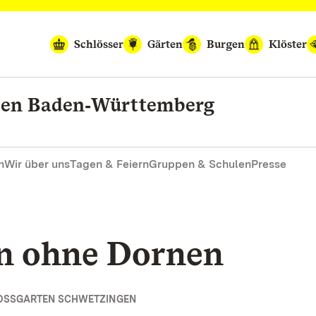
Schlösser
Gärten
Burgen
Klöster
rten Baden‑Württemberg
n
Wir über uns
Tagen & Feiern
Gruppen & Schulen
Presse
n ohne Dornen
OSSGARTEN SCHWETZINGEN