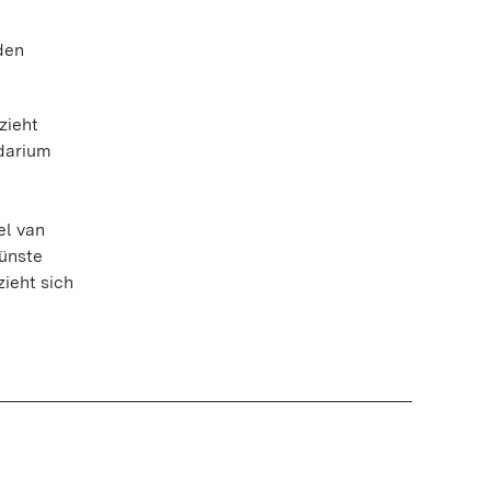
den
zieht
darium
el van
ünste
ieht sich