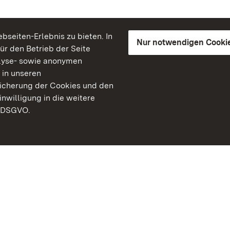
seiten-Erlebnis zu bieten. In
Nur notwendigen Cooki
für den Betrieb der Seite
lyse- sowie anonymen
 in unseren
peicherung der Cookies und den
inwilligung in die weitere
) DSGVO.
Staatliche Schlösser un
Baden-Württemberg
Kontakt
FAQ
Impressum
Datenschutz
Gebärdensprache
Leichte Sprache
Erklärung zur Barrierefre