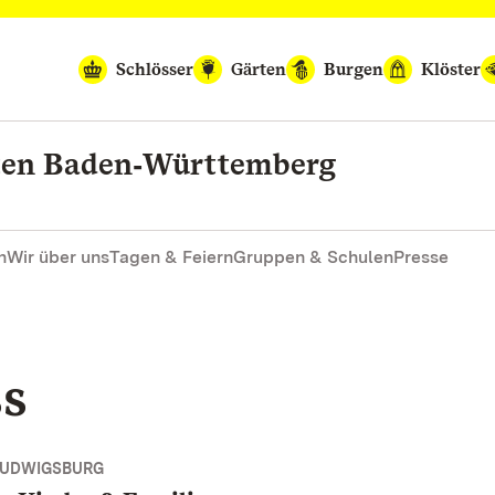
Schlösser
Gärten
Burgen
Klöster
rten Baden‑Württemberg
n
Wir über uns
Tagen & Feiern
Gruppen & Schulen
Presse
ss
LUDWIGSBURG