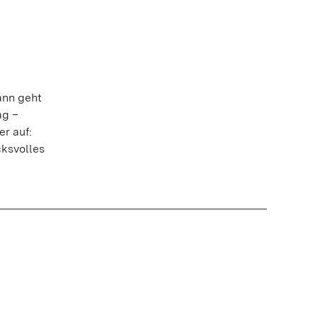
ann geht
ag –
r auf:
ksvolles