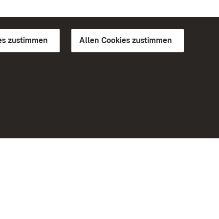
es zustimmen
Allen Cookies zustimmen
d Gärten
Weiteres
Portal
Monumente
Besuchen Sie uns auf Facebook
Besuchen Sie uns auf Instagram
Besuchen Sie uns auf Youtube
Lernen Sie unsere Apps kennen
iheit
Google Play Store