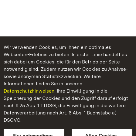
Wir verwenden Cookies, um Ihnen ein optimales
Webseiten-Erlebnis zu bieten. In erster Linie handelt es
Kommen. Staunen. Genießen.
sich dabei um Cookies, die für den Betrieb der Seite
notwendig sind. Zudem nutzen wir Cookies zu Analyse-
sowie anonymen Statistikzwecken. Weitere
Informationen finden Sie in unseren
Datenschutzhinweisen.
Ihre Einwilligung in die
Staatliche Schlösser und Gärten Baden‑Württemberg
Speicherung der Cookies und den Zugriff darauf erfolgt
nach § 25 Abs. 1 TTDSG, die Einwilligung in die weitere
Staatliche Schlösser und Gärten Baden-Württemberg
Datenverarbeitung nach Art. 6 Abs. 1 Buchstabe a)
DSGVO.
Kontakt
FAQ
Impressum
Datenschutz
Gebärdensprache
Leichte Sprache
Erklärung zur Barrierefreiheit
Nur notwendigen
Allen Cookies