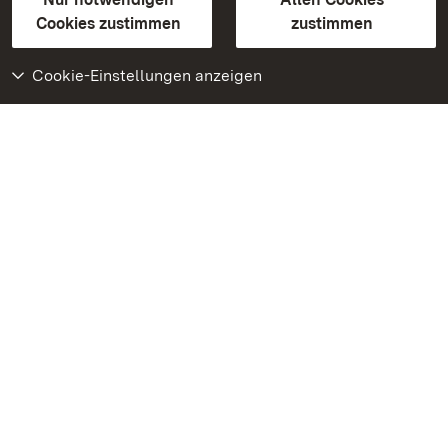
BITV-konform (geprüfte Seiten)
Cookies zustimmen
zustimmen
Cookie-Einstellungen anzeigen
Weiteres
Portal
Monumente
Besuchen Sie uns auf
Facebook
Besuchen Sie uns auf
Instagram
Besuchen Sie uns auf
Youtube
Lernen Sie unsere Apps
kennen
Google Play Store
App Store für iPhone