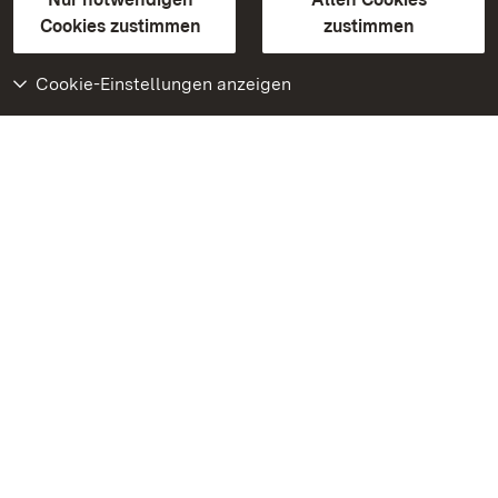
BITV-konform (geprüfte Seiten)
Cookies zustimmen
zustimmen
Cookie-Einstellungen anzeigen
Weiteres
Portal
Monumente
Besuchen Sie uns auf
Facebook
Besuchen Sie uns auf
Instagram
Besuchen Sie uns auf
Youtube
Lernen Sie unsere Apps
kennen
Google Play Store
App Store für iPhone