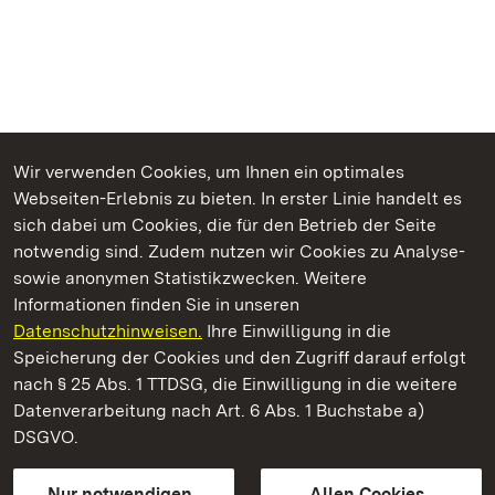
Wir verwenden Cookies, um Ihnen ein optimales
Webseiten-Erlebnis zu bieten. In erster Linie handelt es
Kommen. Staunen. Genießen.
sich dabei um Cookies, die für den Betrieb der Seite
notwendig sind. Zudem nutzen wir Cookies zu Analyse-
sowie anonymen Statistikzwecken. Weitere
Informationen finden Sie in unseren
Datenschutzhinweisen.
Ihre Einwilligung in die
Staatliche Schlösser und Gärten Baden‑Württemberg
Speicherung der Cookies und den Zugriff darauf erfolgt
nach § 25 Abs. 1 TTDSG, die Einwilligung in die weitere
Staatliche Schlösser und Gärten Baden-Württemberg
Datenverarbeitung nach Art. 6 Abs. 1 Buchstabe a)
DSGVO.
Kontakt
FAQ
Impressum
Datenschutz
Gebärdensprache
Leichte Sprache
Erklärung zur Barrierefreiheit
Nur notwendigen
Allen Cookies