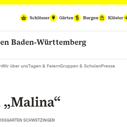
Schlösser
Gärten
Burgen
Klöster
rten Baden‑Württemberg
n
Wir über uns
Tagen & Feiern
Gruppen & Schulen
Presse
 „Malina“
OSSGARTEN SCHWETZINGEN