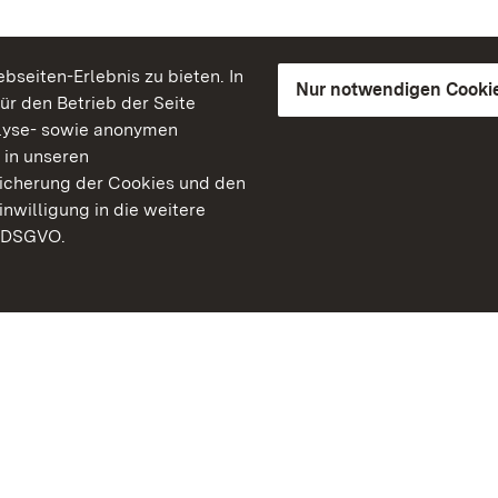
seiten-Erlebnis zu bieten. In
Nur notwendigen Cooki
für den Betrieb der Seite
lyse- sowie anonymen
 in unseren
peicherung der Cookies und den
inwilligung in die weitere
) DSGVO.
Staatliche Schlösser un
Baden-Württemberg
Kontakt
FAQ
Impressum
Datenschutz
Gebärdensprache
Leichte Sprache
Erklärung zur Barrierefre