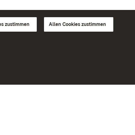
es zustimmen
Allen Cookies zustimmen
d Gärten
Weiteres
Portal
Monumente
Besuchen Sie uns auf Facebook
Besuchen Sie uns auf Instagram
Besuchen Sie uns auf Youtube
Lernen Sie unsere Apps kennen
iheit
Google Play Store