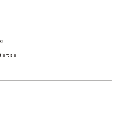
rg
iert sie