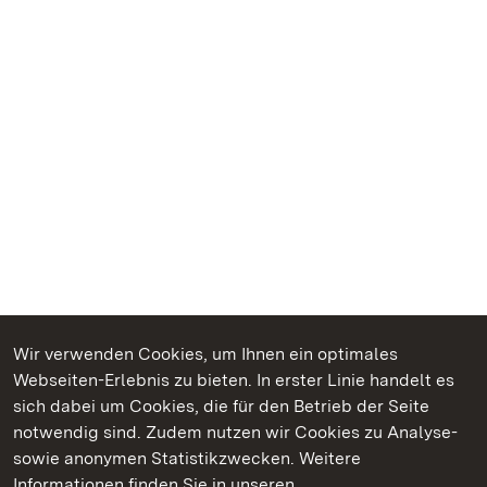
Wir verwenden Cookies, um Ihnen ein optimales
Webseiten-Erlebnis zu bieten. In erster Linie handelt es
Kommen. Staunen. Genießen.
sich dabei um Cookies, die für den Betrieb der Seite
notwendig sind. Zudem nutzen wir Cookies zu Analyse-
sowie anonymen Statistikzwecken. Weitere
Informationen finden Sie in unseren