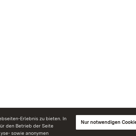
seiten-Erlebnis zu bieten. In
Nur notwendigen Cooki
für den Betrieb der Seite
lyse- sowie anonymen