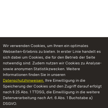
Wir verwenden Cookies, um Ihnen ein optimales
Webseiten-Erlebnis zu bieten. In erster Linie handelt es
Kommen. Staunen. Genießen.
sich dabei um Cookies, die für den Betrieb der Seite
notwendig sind. Zudem nutzen wir Cookies zu Analyse-
sowie anonymen Statistikzwecken. Weitere
Informationen finden Sie in unseren
Datenschutzhinweisen.
Ihre Einwilligung in die
Staatliche Schlösser und Gärten Baden‑Württemberg
Speicherung der Cookies und den Zugriff darauf erfolgt
nach § 25 Abs. 1 TTDSG, die Einwilligung in die weitere
Staatliche Schlösser und Gärten Baden-Württemberg
Datenverarbeitung nach Art. 6 Abs. 1 Buchstabe a)
DSGVO.
Kontakt
FAQ
Impressum
Datenschutz