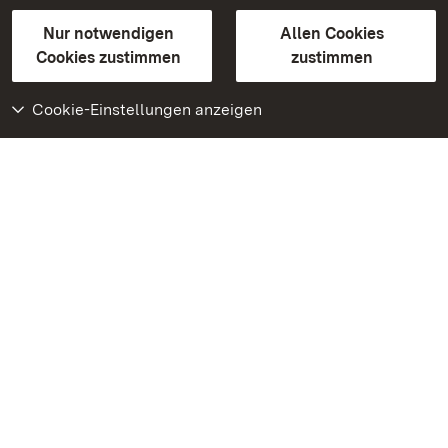
Gebärdensprache
Leichte Sprache
Erklärung zur Barrierefreiheit
Nur notwendigen
Allen Cookies
BITV-konform (geprüfte Seiten)
Cookies zustimmen
zustimmen
Cookie-Einstellungen anzeigen
Weiteres
Portal
Monumente
Besuchen Sie uns auf
Facebook
Besuchen Sie uns auf
Instagram
Besuchen Sie uns auf
Youtube
Lernen Sie unsere Apps
kennen
Google Play Store
App Store für iPhone