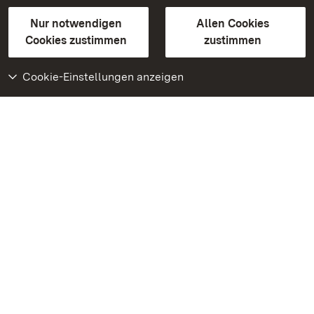
Gebärdensprache
Leichte Sprache
Erklärung zur Barrierefreiheit
Nur notwendigen
Allen Cookies
BITV-konform (geprüfte Seiten)
Cookies zustimmen
zustimmen
Cookie-Einstellungen anzeigen
Weiteres
Portal
Monumente
Besuchen Sie uns auf
Facebook
Besuchen Sie uns auf
Instagram
Besuchen Sie uns auf
Youtube
Lernen Sie unsere Apps
kennen
Google Play Store
App Store für iPhone