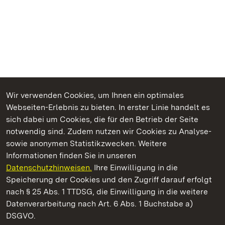
Wir verwenden Cookies, um Ihnen ein optimales
Webseiten-Erlebnis zu bieten. In erster Linie handelt es
Kommen. Staunen. Genießen.
sich dabei um Cookies, die für den Betrieb der Seite
notwendig sind. Zudem nutzen wir Cookies zu Analyse-
sowie anonymen Statistikzwecken. Weitere
Informationen finden Sie in unseren
Datenschutzhinweisen.
Ihre Einwilligung in die
Staatliche Schlösser und Gärten Baden‑Württemberg
Speicherung der Cookies und den Zugriff darauf erfolgt
nach § 25 Abs. 1 TTDSG, die Einwilligung in die weitere
Staatliche Schlösser und Gärten Baden-Württemberg
Datenverarbeitung nach Art. 6 Abs. 1 Buchstabe a)
DSGVO.
Kontakt
FAQ
Impressum
Datenschutz