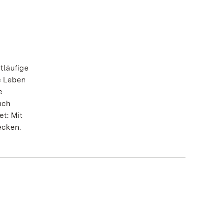
tläufige
e Leben
e
nch
t: Mit
decken.