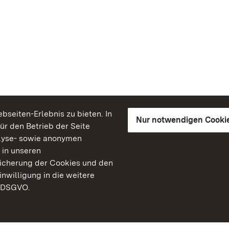
seiten-Erlebnis zu bieten. In
Nur notwendigen Cooki
für den Betrieb der Seite
lyse- sowie anonymen
 in unseren
peicherung der Cookies und den
inwilligung in die weitere
) DSGVO.
Staatliche Schlösser un
Baden-Württemberg