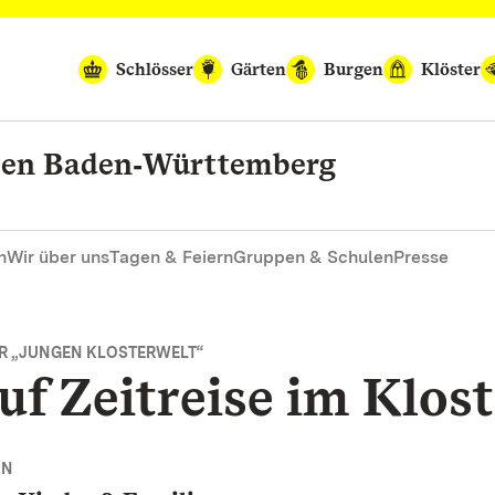
Schlösser
Gärten
Burgen
Klöster
rten Baden‑Württemberg
n
Wir über uns
Tagen & Feiern
Gruppen & Schulen
Presse
R „JUNGEN KLOSTERWELT“
uf Zeitreise im Klos
NN