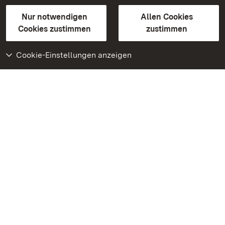
Gebärdensprache
Leichte Sprache
Erklärung zur Barrierefreiheit
Nur notwendigen
Allen Cookies
BITV-konform (geprüfte Seiten)
Cookies zustimmen
zustimmen
Cookie-Einstellungen anzeigen
Weiteres
Portal
Monumente
Besuchen Sie uns auf
Facebook
Besuchen Sie uns auf
Instagram
Besuchen Sie uns auf
Youtube
Lernen Sie unsere Apps
kennen
Google Play Store
App Store für iPhone