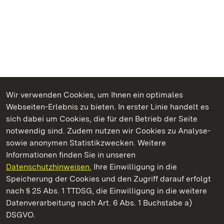
Wir verwenden Cookies, um Ihnen ein optimales
Webseiten-Erlebnis zu bieten. In erster Linie handelt es
Kommen. Staunen. Genießen.
sich dabei um Cookies, die für den Betrieb der Seite
notwendig sind. Zudem nutzen wir Cookies zu Analyse-
sowie anonymen Statistikzwecken. Weitere
Informationen finden Sie in unseren
Datenschutzhinweisen.
Ihre Einwilligung in die
Staatliche Schlösser und Gärten Baden‑Württemberg
Speicherung der Cookies und den Zugriff darauf erfolgt
nach § 25 Abs. 1 TTDSG, die Einwilligung in die weitere
Staatliche Schlösser und Gärten Baden-Württemberg
Datenverarbeitung nach Art. 6 Abs. 1 Buchstabe a)
DSGVO.
Kontakt
FAQ
Impressum
Datenschutz