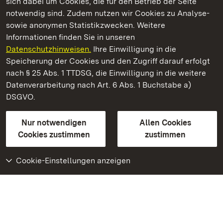
sich dabei um Cookies, die für den Betrieb der Seite
notwendig sind. Zudem nutzen wir Cookies zu Analyse-
sowie anonymen Statistikzwecken. Weitere
Informationen finden Sie in unseren
Datenschutzhinweisen.
Ihre Einwilligung in die
Staatliche Schlösser und Gärten Baden‑Württemberg
Speicherung der Cookies und den Zugriff darauf erfolgt
nach § 25 Abs. 1 TTDSG, die Einwilligung in die weitere
Staatliche Schlösser und Gärten Baden-Württemberg
Datenverarbeitung nach Art. 6 Abs. 1 Buchstabe a)
DSGVO.
Kontakt
FAQ
Impressum
Datenschutz
Gebärdensprache
Leichte Sprache
Erklärung zur Barrierefreiheit
Nur notwendigen
Allen Cookies
BITV-konform (geprüfte Seiten)
Cookies zustimmen
zustimmen
Cookie-Einstellungen anzeigen
Weiteres
Portal
Monumente
Besuchen Sie uns auf
Facebook
Besuchen Sie uns auf