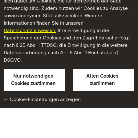
sich dabei um Cookies, die für den Betrieb der Seite
notwendig sind. Zudem nutzen wir Cookies zu Analyse-
sowie anonymen Statistikzwecken. Weitere
Informationen finden Sie in unseren
Datenschutzhinweisen.
Ihre Einwilligung in die
Staatliche Schlösser und Gärten Baden‑Württemberg
Speicherung der Cookies und den Zugriff darauf erfolgt
nach § 25 Abs. 1 TTDSG, die Einwilligung in die weitere
Staatliche Schlösser und Gärten Baden-Württemberg
Datenverarbeitung nach Art. 6 Abs. 1 Buchstabe a)
DSGVO.
Kontakt
FAQ
Impressum
Datenschutz
Gebärdensprache
Leichte Sprache
Erklärung zur Barrierefreiheit
Nur notwendigen
Allen Cookies
BITV-konform (geprüfte Seiten)
Cookies zustimmen
zustimmen
Cookie-Einstellungen anzeigen
Weiteres
Portal
Monumente
Besuchen Sie uns auf
Facebook
Besuchen Sie uns auf