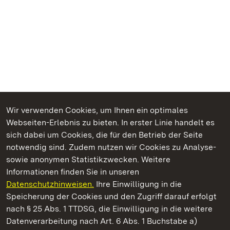
Wir verwenden Cookies, um Ihnen ein optimales
Webseiten-Erlebnis zu bieten. In erster Linie handelt es
Kommen. Staunen. Genießen.
sich dabei um Cookies, die für den Betrieb der Seite
notwendig sind. Zudem nutzen wir Cookies zu Analyse-
sowie anonymen Statistikzwecken. Weitere
Informationen finden Sie in unseren
Datenschutzhinweisen.
Ihre Einwilligung in die
Staatliche Schlösser und Gärten Baden‑Württemberg
Speicherung der Cookies und den Zugriff darauf erfolgt
nach § 25 Abs. 1 TTDSG, die Einwilligung in die weitere
Staatliche Schlösser und Gärten Baden-Württemberg
Datenverarbeitung nach Art. 6 Abs. 1 Buchstabe a)